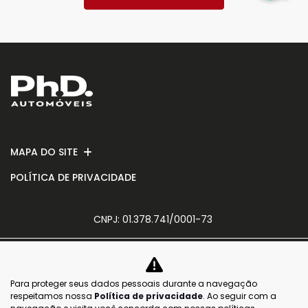
MAPA DO SITE
POLÍTICA DE PRIVACIDADE
CNPJ: 01.378.741/0001-73
Para proteger seus dados pessoais durante a navegação
No trânsito, enxergar o outro salva
respeitamos nossa
Política de privacidade
. Ao seguir com a
vidas.