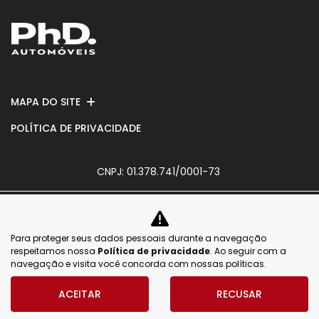
MAPA DO SITE
POLÍTICA DE PRIVACIDADE
CNPJ: 01.378.741/0001-73
Para proteger seus dados pessoais durante a navegação
No trânsito, enxergar o outro salva
respeitamos nossa
Política de privacidade
. Ao seguir com a
vidas.
navegação e visita você concorda com nossas políticas.
ACEITAR
RECUSAR
Desenvolvido pela DEALERSPACE ® Direitos Reservados.