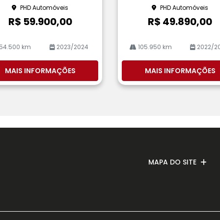
he
PHD Automóveis
PHD Automóveis
R$ 59.900,00
R$ 49.890,00
54.500 km
2023/2024
105.950 km
2022/2
MAIS INFORMAÇÕES
MAIS INFORMAÇÕES
MAPA DO SITE