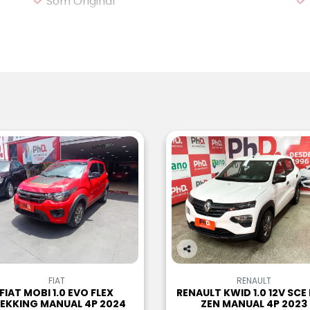
Som Original
Co
m
FIAT
RENAULT
pa
FIAT MOBI 1.0 EVO FLEX
RENAULT KWID 1.0 12V SCE 
rtil
EKKING MANUAL 4P 2024
ZEN MANUAL 4P 2023