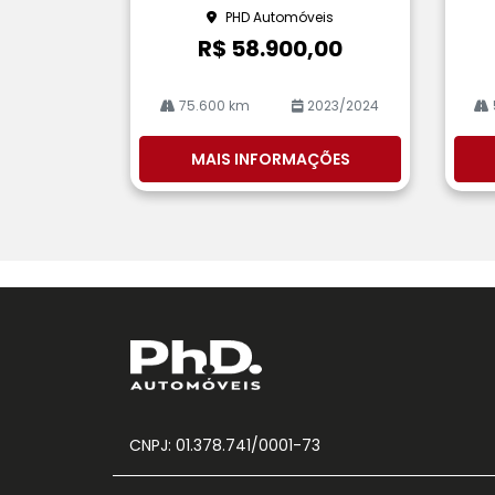
he
he
PHD Automóveis
R$ 58.900,00
75.600 km
2023/2024
MAIS INFORMAÇÕES
CNPJ: 01.378.741/0001-73