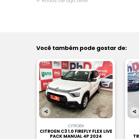
Rodas De Liga Leve
VEJA MAIS
Você também pode gostar de:
Co
Co
m
m
CITROEN
pa
pa
CITROEN C3 1.0 FIREFLY FLEX LIVE
rtil
rtil
PACK MANUAL 4P 2024
TR