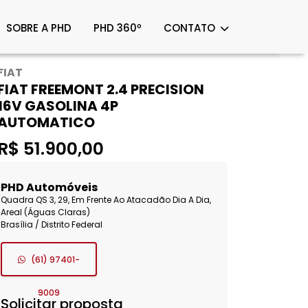
SOBRE A PHD
PHD 360º
CONTATO
FIAT
FIAT FREEMONT 2.4 PRECISION
16V GASOLINA 4P
AUTOMATICO
R$ 51.900,00
PHD Automóveis
Quadra QS 3, 29, Em Frente Ao Atacadão Dia A Dia,
Areal (Águas Claras)
Brasília / Distrito Federal
(61) 97401-
9009
Solicitar proposta