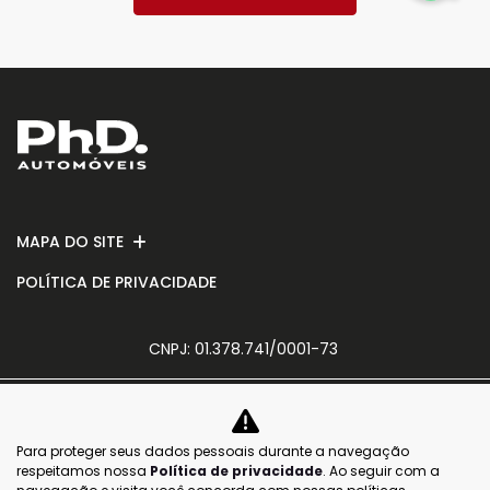
MAPA DO SITE
POLÍTICA DE PRIVACIDADE
CNPJ: 01.378.741/0001-73
Para proteger seus dados pessoais durante a navegação
No trânsito, enxergar o outro salva
respeitamos nossa
Política de privacidade
. Ao seguir com a
vidas.