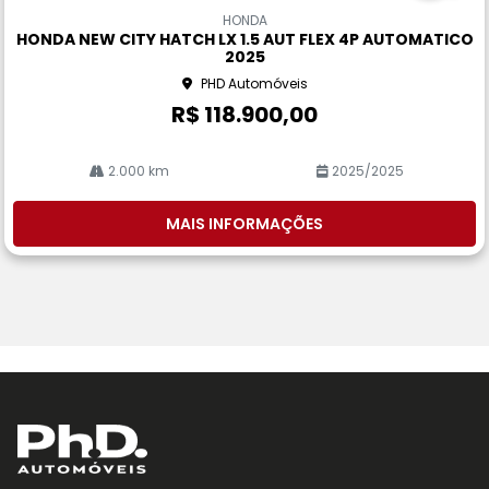
m
HONDA
pa
HONDA NEW CITY HATCH LX 1.5 AUT FLEX 4P AUTOMATICO
rtil
2025
he
PHD Automóveis
R$ 118.900,00
2.000 km
2025/2025
MAIS INFORMAÇÕES