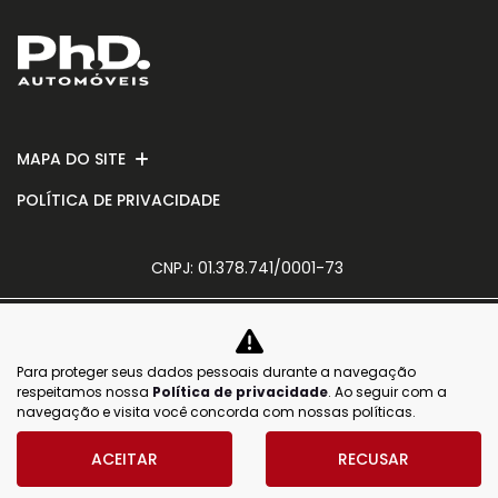
MAPA DO SITE
POLÍTICA DE PRIVACIDADE
CNPJ: 01.378.741/0001-73
Para proteger seus dados pessoais durante a navegação
No trânsito, enxergar o outro salva
respeitamos nossa
Política de privacidade
. Ao seguir com a
vidas.
navegação e visita você concorda com nossas políticas.
ACEITAR
RECUSAR
Desenvolvido pela DEALERSPACE ® Direitos Reservados.